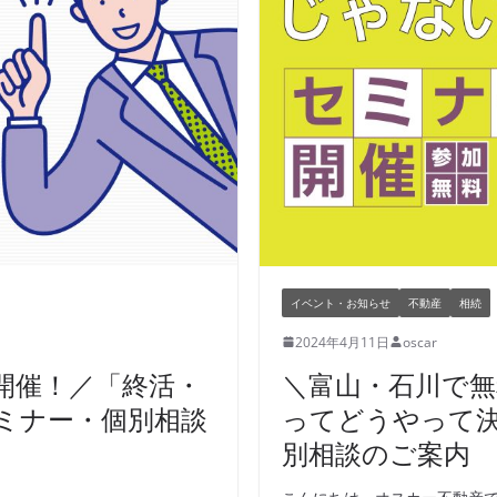
イベント・お知らせ
不動産
相続
2024年4月11日
oscar
開催！／「終活・
＼富山・石川で無
ミナー・個別相談
ってどうやって
別相談のご案内