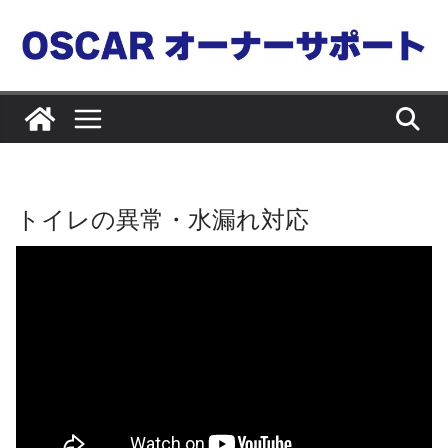
コ
ン
テ
ン
ツ
へ
ス
キ
トイレの異常・水漏れ対応
ッ
プ