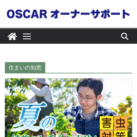
コ
ン
テ
ン
ツ
へ
ス
キ
住まいの知恵
ッ
プ