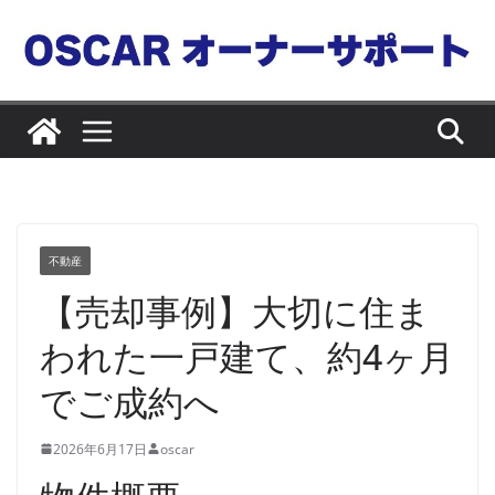
コ
ン
テ
ン
ツ
へ
ス
キ
ッ
不動産
プ
【売却事例】大切に住ま
われた一戸建て、約4ヶ月
でご成約へ
2026年6月17日
oscar