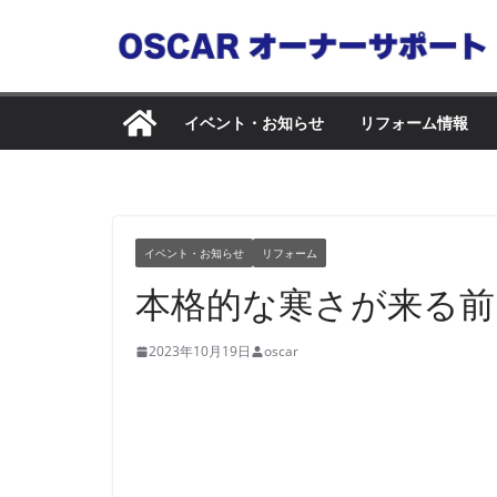
コ
ン
テ
ン
イベント・お知らせ
リフォーム情報
ツ
へ
ス
キ
イベント・お知らせ
リフォーム
ッ
本格的な寒さが来る前
プ
2023年10月19日
oscar