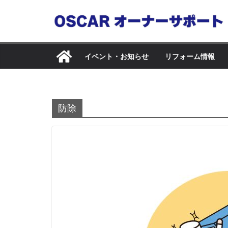
コ
ン
テ
ン
イベント・お知らせ
リフォーム情報
ツ
へ
ス
キ
防除
ッ
プ