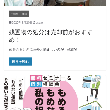
不動産
相続
2025年8月20日
oscar
残置物の処分は売却前がおすす
め！
家を売るときに意外と悩ましいのが「残置物
続きを読む