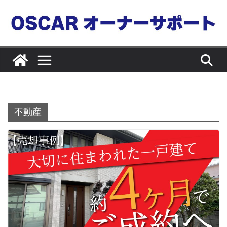
コ
ン
テ
ン
ツ
へ
ス
キ
不動産
ッ
プ