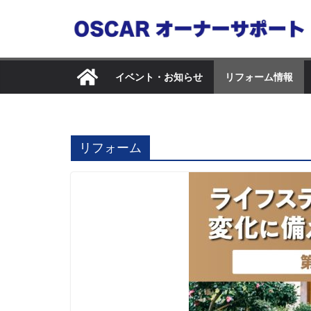
コ
ン
テ
ン
イベント・お知らせ
リフォーム情報
ツ
へ
ス
キ
リフォーム
ッ
プ