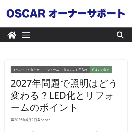
コ
ン
テ
ン
ツ
へ
ス
キ
ッ
イベント・お知らせ
リフォーム
住まいのお手入れ
住まいの知恵
プ
2027年問題で照明はどう
変わる？LED化とリフォ
ームのポイント
2026年6月2日
oscar