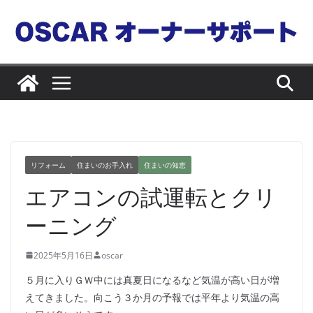
コ
ン
テ
ン
ツ
へ
ス
キ
ッ
リフォーム
住まいのお手入れ
住まいの知恵
プ
エアコンの試運転とクリ
ーニング
2025年5月16日
oscar
５月に入りＧＷ中には真夏日になるなど気温が高い日が増
えてきました。向こう３か月の予報では平年より気温の高