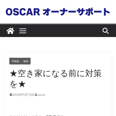
コ
ン
テ
ン
ツ
へ
ス
キ
ッ
不動産
相続
プ
★空き家になる前に対策
を★
2024年5月10日
oscar