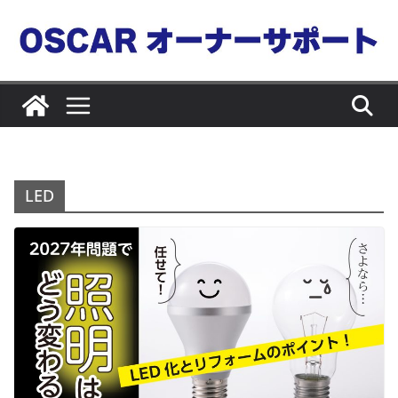
コ
ン
テ
ン
ツ
へ
ス
キ
LED
ッ
プ