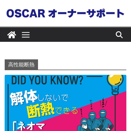
コ
ン
テ
ン
ツ
へ
ス
キ
高性能断熱
ッ
プ