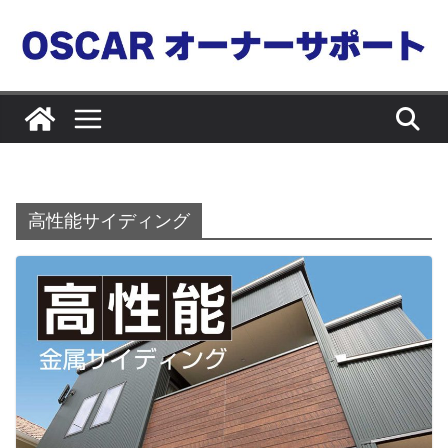
コ
ン
テ
ン
ツ
へ
ス
キ
高性能サイディング
ッ
プ