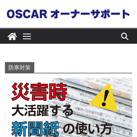
コ
ン
テ
ン
ツ
へ
ス
キ
防寒対策
ッ
プ