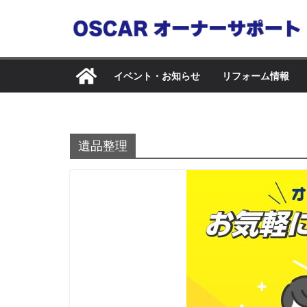
コ
ン
テ
ン
イベント・お知らせ
リフォーム情報
ツ
へ
ス
キ
遺品整理
ッ
プ