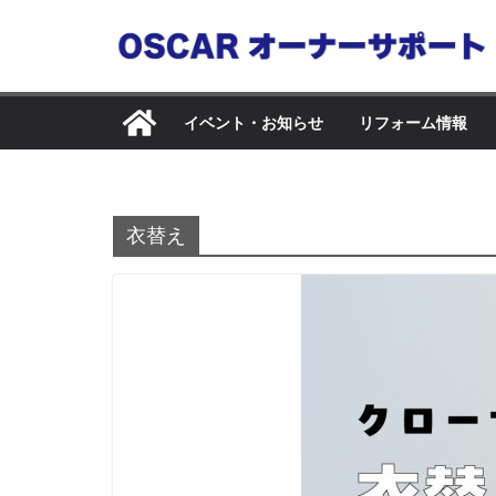
コ
ン
テ
ン
イベント・お知らせ
リフォーム情報
ツ
へ
ス
キ
衣替え
ッ
プ