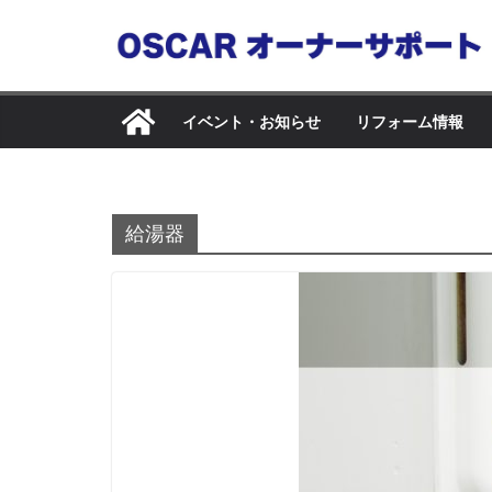
コ
ン
テ
ン
イベント・お知らせ
リフォーム情報
ツ
へ
ス
キ
給湯器
ッ
プ