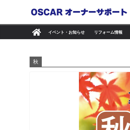
コ
ン
テ
ン
イベント・お知らせ
リフォーム情報
ツ
へ
ス
キ
秋
ッ
プ