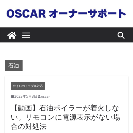
コ
ン
テ
ン
ツ
へ
ス
キ
石油
ッ
プ
住まいのトラブル対応
2023年5月3日
oscar
【動画】石油ボイラーが着火しな
い。リモコンに電源表示がない場
合の対処法