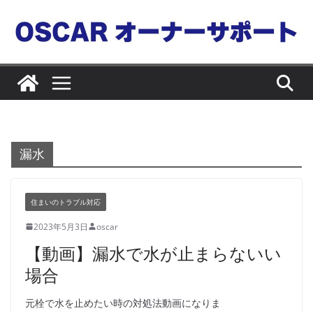
コ
ン
テ
ン
ツ
へ
ス
キ
漏水
ッ
プ
住まいのトラブル対応
2023年5月3日
oscar
【動画】漏水で水が止まらないい
場合
元栓で水を止めたい時の対処法動画になりま