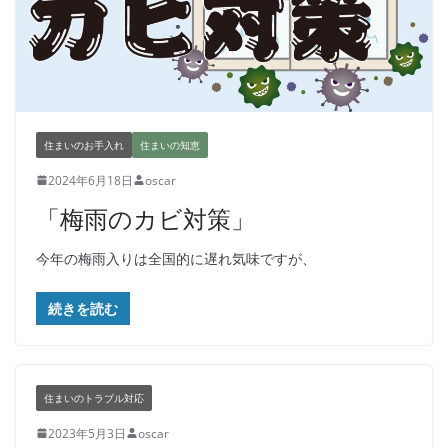
住まいのお手入れ
住まいの知恵
2024年6月18日
oscar
「梅雨のカビ対策」
今年の梅雨入りは全国的に遅れ気味ですが、
続きを読む
住まいのトラブル対応
2023年5月3日
oscar