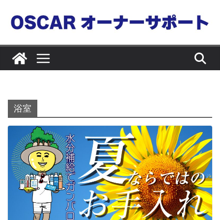
コ
ン
テ
ン
ツ
へ
ス
キ
浴室
ッ
プ