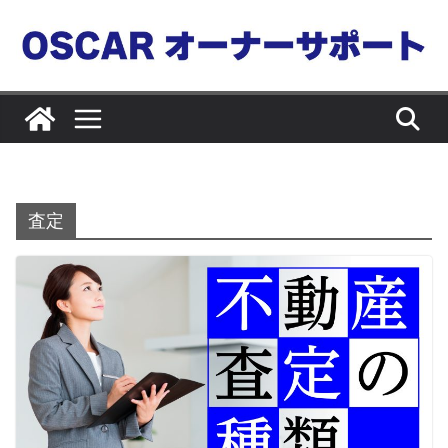
コ
ン
テ
ン
ツ
へ
ス
キ
査定
ッ
プ