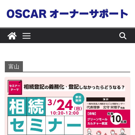
コ
ン
テ
ン
ツ
へ
ス
キ
富山
ッ
プ