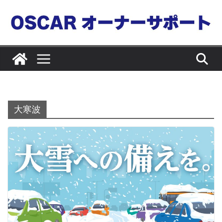
コ
ン
テ
ン
ツ
へ
ス
キ
大寒波
ッ
プ