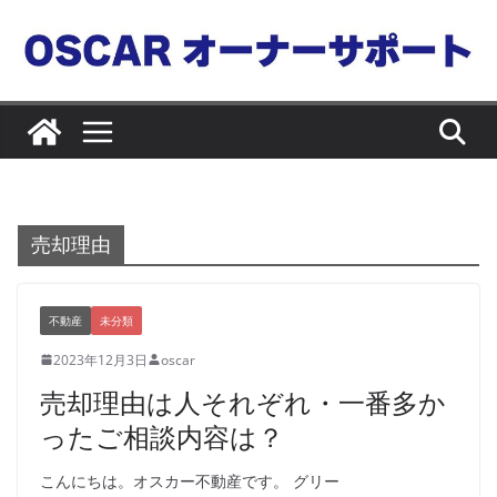
コ
ン
テ
ン
ツ
へ
ス
キ
売却理由
ッ
プ
不動産
未分類
2023年12月3日
oscar
売却理由は人それぞれ・一番多か
ったご相談内容は？
こんにちは。オスカー不動産です。 グリー