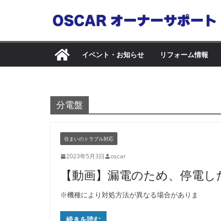
コ
ン
テ
ン
イベント・お知らせ
リフォーム情報
ツ
へ
ス
キ
分電盤
ッ
プ
住まいのトラブル対応
2023年5月3日
oscar
【動画】漏電のため、停電し
※機種により対処方法が異なる場合がありま
続きを読む