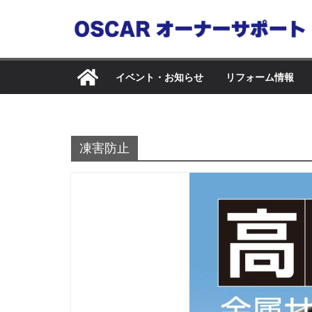
コ
ン
テ
ン
イベント・お知らせ
リフォーム情報
ツ
へ
ス
キ
凍害防止
ッ
プ