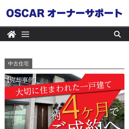
コ
ン
テ
ン
ツ
へ
ス
キ
中古住宅
ッ
プ