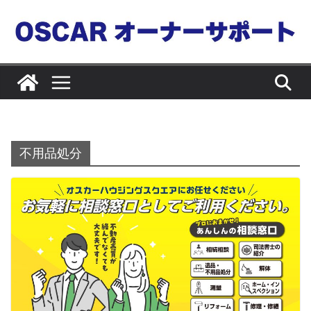
コ
ン
テ
ン
ツ
へ
ス
キ
不用品処分
ッ
プ