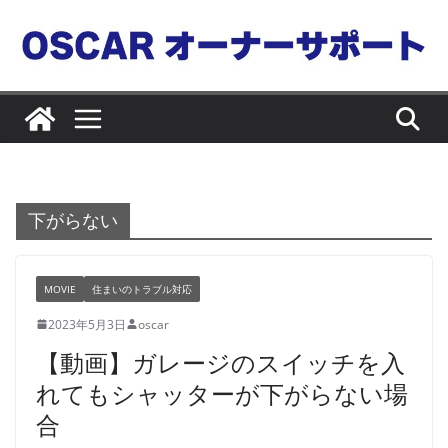
コ
ン
テ
ン
ツ
へ
ス
キ
下がらない
ッ
プ
MOVIE
住まいのトラブル対応
2023年5月3日
oscar
【動画】ガレージのスイッチを入
れてもシャッターが下がらない場
合