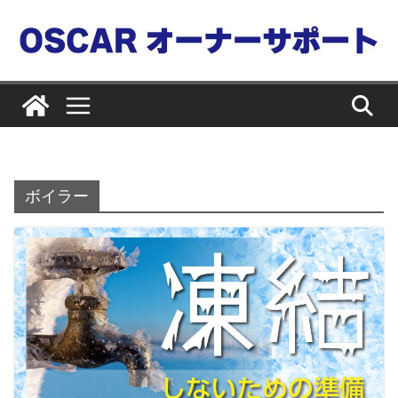
コ
ン
テ
ン
ツ
へ
ス
キ
ボイラー
ッ
プ