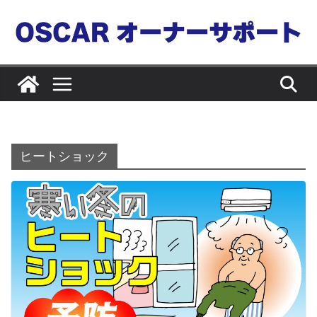
コ
ン
テ
ン
ツ
へ
ス
キ
ヒートショック
ッ
プ