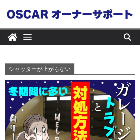
コ
ン
テ
ン
ツ
へ
ス
キ
シャッターが上がらない
ッ
プ