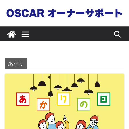
コ
ン
テ
ン
ツ
へ
ス
キ
あかり
ッ
プ