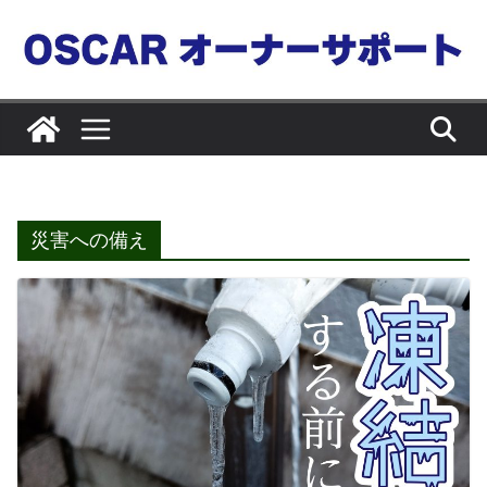
コ
ン
テ
ン
ツ
へ
ス
キ
災害への備え
ッ
プ