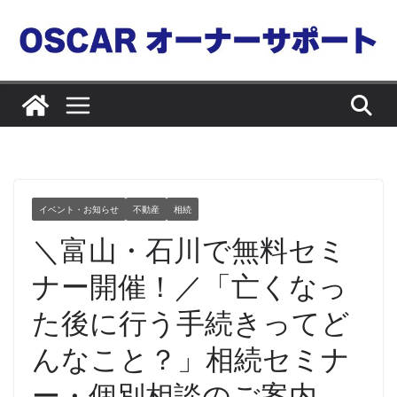
コ
ン
テ
ン
ツ
へ
ス
キ
ッ
イベント・お知らせ
不動産
相続
プ
＼富山・石川で無料セミ
ナー開催！／「亡くなっ
た後に行う手続きってど
んなこと？」相続セミナ
ー・個別相談のご案内