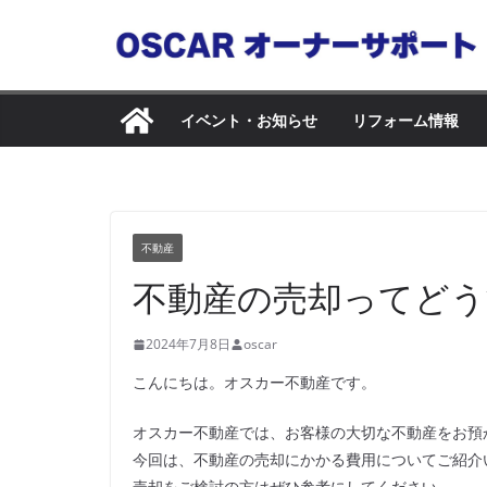
コ
ン
テ
ン
イベント・お知らせ
リフォーム情報
ツ
へ
ス
キ
不動産
ッ
不動産の売却ってどう
プ
2024年7月8日
oscar
こんにちは。オスカー不動産です。
オスカー不動産では、お客様の大切な不動産をお預
今回は、不動産の売却にかかる費用についてご紹介
売却をご検討の方はぜひ参考にしてください。