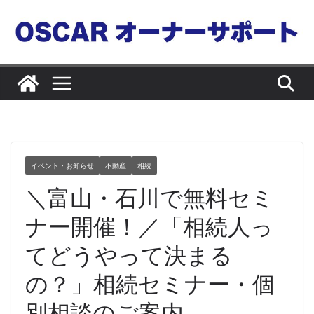
コ
ン
テ
ン
ツ
へ
ス
キ
ッ
イベント・お知らせ
不動産
相続
プ
＼富山・石川で無料セミ
ナー開催！／「相続人っ
てどうやって決まる
の？」相続セミナー・個
別相談のご案内