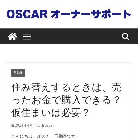
コ
ン
テ
ン
ツ
へ
ス
キ
ッ
不動産
プ
住み替えするときは、売
ったお金で購入できる？
仮住まいは必要？
2024年4月11日
oscar
こんにちは。オスカー不動産です。