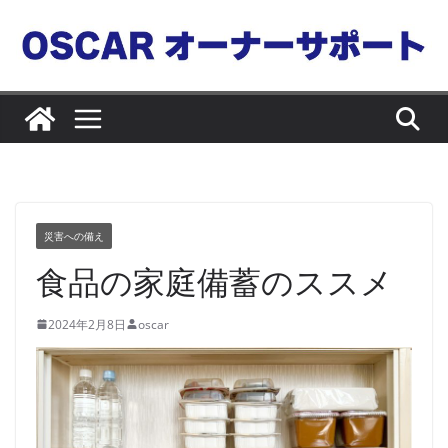
コ
ン
テ
ン
ツ
へ
ス
キ
ッ
災害への備え
プ
食品の家庭備蓄のススメ
2024年2月8日
oscar