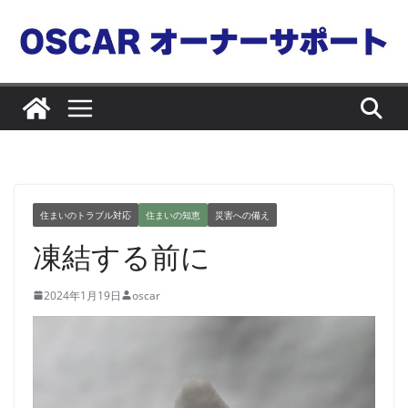
コ
ン
テ
ン
ツ
へ
ス
キ
ッ
住まいのトラブル対応
住まいの知恵
災害への備え
プ
凍結する前に
2024年1月19日
oscar