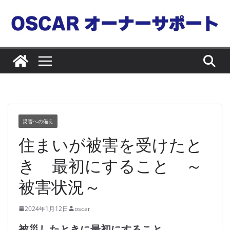
コ
ン
テ
ン
ツ
へ
ス
キ
ッ
災害への備え
プ
住まいが被害を受けたと
き 最初にすること ～
被害状況～
2024年1月12日
oscar
被災したときに最初にすること