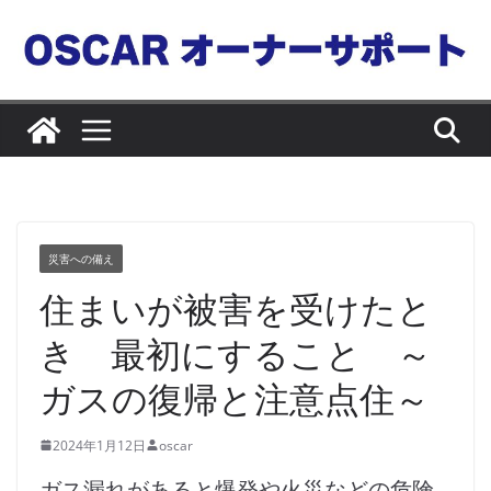
コ
ン
テ
ン
ツ
へ
ス
キ
ッ
災害への備え
プ
住まいが被害を受けたと
き 最初にすること ～
ガスの復帰と注意点住～
2024年1月12日
oscar
ガス漏れがあると爆発や火災などの危険