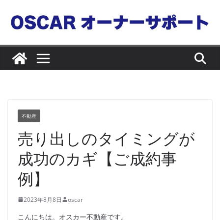
コ
ン
テ
ン
ツ
へ
ス
キ
ッ
不動産
プ
売り出しのタイミングが
成功のカギ【ご成約事
例】
2023年8月8日
oscar
こんにちは。オスカー不動産です。