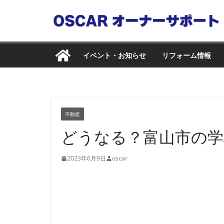
コ
ン
テ
ン
イベント・お知らせ
リフォーム情報
ツ
へ
ス
キ
不動産
ッ
どうなる？富山市の学
プ
2023年6月9日
oscar