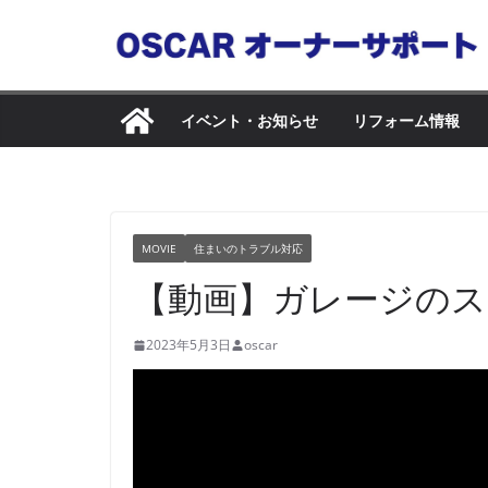
コ
ン
テ
ン
イベント・お知らせ
リフォーム情報
ツ
へ
ス
キ
MOVIE
住まいのトラブル対応
ッ
【動画】ガレージの
プ
2023年5月3日
oscar