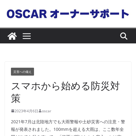
コ
ン
テ
ン
ツ
へ
ス
キ
ッ
災害への備え
プ
スマホから始める防災対
策
2023年4月6日
oscar
2021年7月は北陸地方でも大雨警報や土砂災害への注意・警
報が発表されました。100mmを超える大雨は、ここ数年全