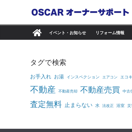
コ
ン
テ
ン
イベント・お知らせ
リフォーム情報
ツ
へ
ス
タグで検索
キ
ッ
お手入れ
お湯
インスペクション
エコ
エアコン
プ
不動産
不動産売買
不動産売却
中古
査定無料
止まらない
水
浴室
法改正
災