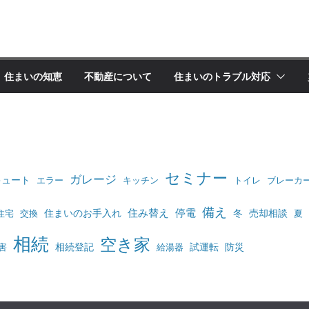
住まいの知恵
不動産について
住まいのトラブル対応
セミナー
ガレージ
キュート
エラー
キッチン
トイレ
ブレーカ
備え
住み替え
停電
住まいのお手入れ
冬
売却相談
住宅
交換
夏
相続
空き家
相続登記
試運転
防災
害
給湯器